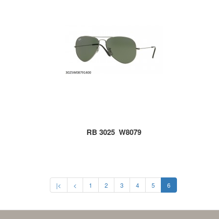
RB 3025_W8079
|<
<
1
2
3
4
5
6