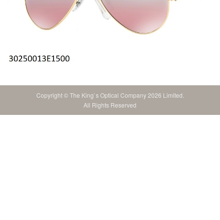
Copyright © The King`s Optical Company 2026 Limited.
All Rights Reserved